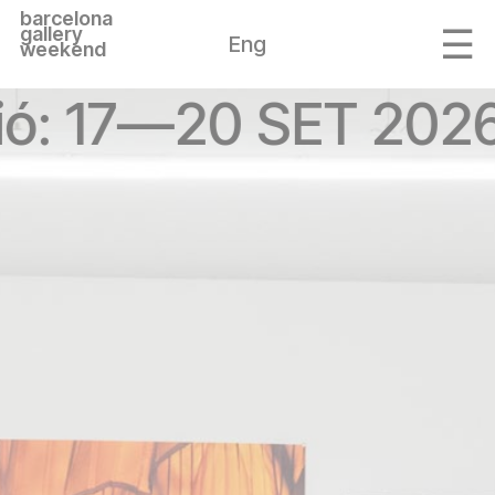
barcelona
gallery
Eng
weekend
ió: 17—20 SET 2026