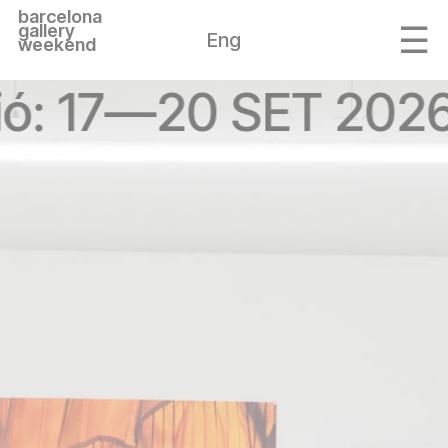
barcelona
gallery
Eng
weekend
ió: 17—20 SET 2026