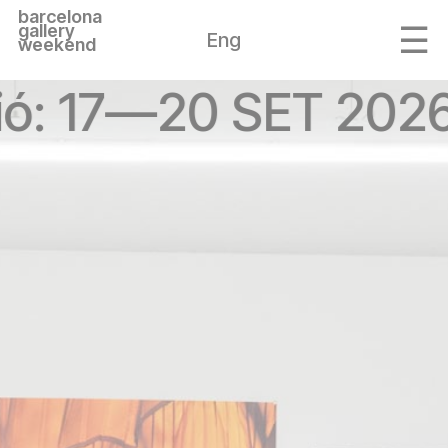
barcelona
gallery
Eng
weekend
ió: 17—20 SET 2026