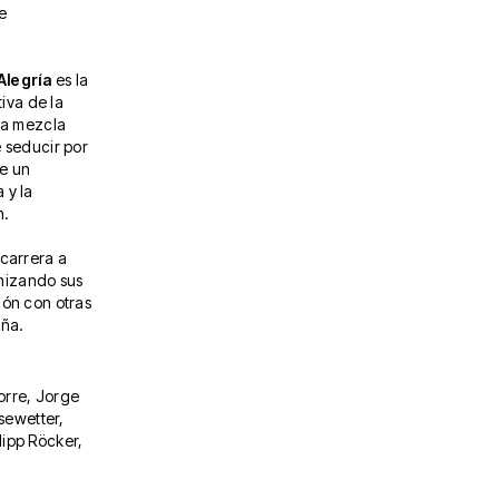
se
Alegría
es la
tiva de la
una mezcla
e seducir por
ye un
 y la
n.
 carrera a
anizando sus
ión con otras
aña.
orre, Jorge
sewetter,
lipp Röcker,