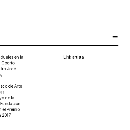
iduales en la
Link artista
e Oporto
ntro José
e,
sco de Arte
las
yo de la
 Fundación
n el Premio
 2017.