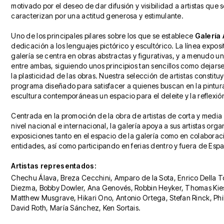
motivado por el deseo de dar difusión y visibilidad a artistas que 
caracterizan por una actitud generosa y estimulante.
Uno de los principales pilares sobre los que se establece
Galería 
dedicación a los lenguajes pictórico y escultórico. La línea exposi
galería se centra en obras abstractas y figurativas, y a menudo 
entre ambas, siguiendo unos principios tan sencillos como dejars
la plasticidad de las obras. Nuestra selección de artistas constitu
programa diseñado para satisfacer a quienes buscan en la pintura
escultura contemporáneas un espacio para el deleite y la reflexió
Centrada en la promoción de la obra de artistas de corta y media
nivel nacional e internacional, la galería apoya a sus artistas org
exposiciones tanto en el espacio de la galería como en colaborac
entidades, así como participando en ferias dentro y fuera de Esp
Artistas representados:
Chechu Álava, Breza Cecchini, Amparo de la Sota, Enrico Della T
Diezma, Bobby Dowler, Ana Genovés, Robbin Heyker, Thomas Kie
Matthew Musgrave, Hikari Ono, Antonio Ortega, Stefan Rinck, Phi
David Roth, María Sánchez, Ken Sortais.