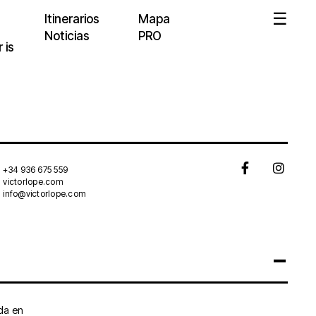
Itinerarios
Mapa
Noticias
PRO
 is
+34 936 675 559
victorlope.com
info@victorlope.com
da en