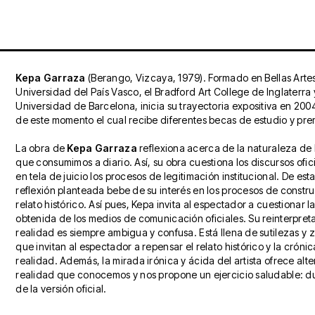
Kepa Garraza
(Berango, Vizcaya, 1979). Formado en Bellas Artes
Universidad del País Vasco, el Bradford Art College de Inglaterra 
Universidad de Barcelona, inicia su trayectoria expositiva en 2004.
de este momento el cual recibe diferentes becas de estudio y pre
La obra de
Kepa Garraza
reflexiona acerca de la naturaleza de
que consumimos a diario. Así, su obra cuestiona los discursos ofic
en tela de juicio los procesos de legitimación institucional. De est
reflexión planteada bebe de su interés en los procesos de constr
relato histórico. Así pues, Kepa invita al espectador a cuestionar l
obtenida de los medios de comunicación oficiales. Su reinterpret
realidad es siempre ambigua y confusa. Está llena de sutilezas y 
que invitan al espectador a repensar el relato histórico y la crónic
realidad. Además, la mirada irónica y ácida del artista ofrece alte
realidad que conocemos y nos propone un ejercicio saludable: d
de la versión oficial.