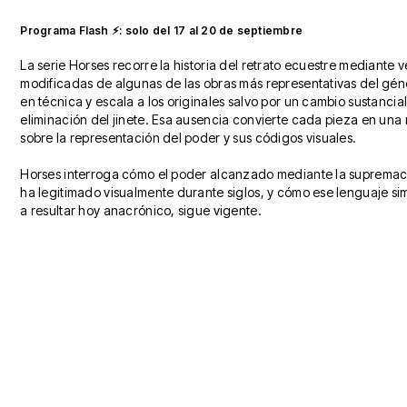
Programa Flash ⚡︎: solo del 17 al 20 de septiembre
La serie Horses recorre la historia del retrato ecuestre mediante 
modificadas de algunas de las obras más representativas del géne
en técnica y escala a los originales salvo por un cambio sustancial
eliminación del jinete. Esa ausencia convierte cada pieza en una 
sobre la representación del poder y sus códigos visuales.
Horses interroga cómo el poder alcanzado mediante la supremacía
ha legitimado visualmente durante siglos, y cómo ese lenguaje si
a resultar hoy anacrónico, sigue vigente.
Kepa Gar
Cortesí
Kepa Garraza: Horse 5. Duke of Wellington.
Cortesía de Victor Lope Arte Contemporáneo