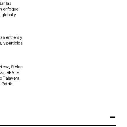
dar las
un enfoque
 global y
iza entre 8 y
, y participa
rtész, Stefan
raza, BEATE
o Talavera,
 Patrik