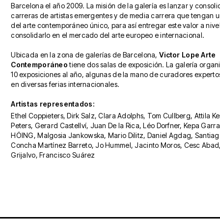
Barcelona el año 2009. La misión de la galería es lanzar y consoli
carreras de artistas emergentes y de media carrera que tengan 
del arte contemporáneo único, para así entregar este valor a nivel
consolidarlo en el mercado del arte europeo e internacional.
Ubicada en la zona de galerías de Barcelona,
Victor Lope Arte
Contemporáneo
tiene dos salas de exposición. La galería organ
10 exposiciones al año, algunas de la mano de curadores expertos
en diversas ferias internacionales.
Artistas representados:
Ethel Coppieters, Dirk Salz, Clara Adolphs, Tom Cullberg, Attila Ke
Peters, Gerard Castellví, Juan De la Rica, Léo Dorfner, Kepa Gar
HÖING, Malgosia Jankowska, Mario Dilitz, Daniel Agdag, Santiag
Concha Martínez Barreto, Jo Hummel, Jacinto Moros, Cesc Abad,
Grijalvo, Francisco Suárez