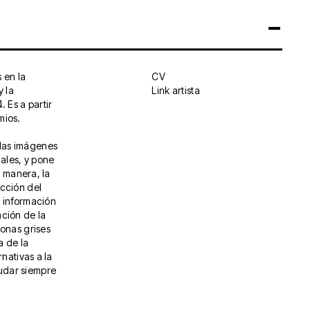
 en la
CV
y la
Link artista
 Es a partir
mios.
 las imágenes
iales, y pone
a manera, la
ucción del
a información
ación de la
zonas grises
a de la
rnativas a la
udar siempre