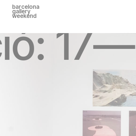
barcelona
gallery
weekend
ció: 17