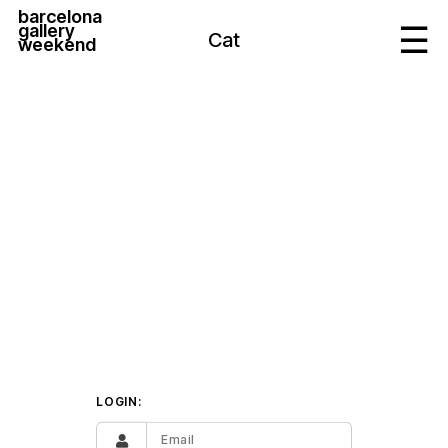
barcelona
gallery
Cat
weekend
LOGIN: