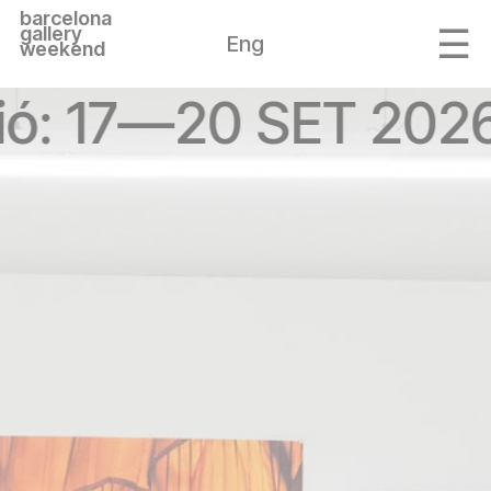
barcelona
gallery
Eng
weekend
ió: 17—20 SET 2026