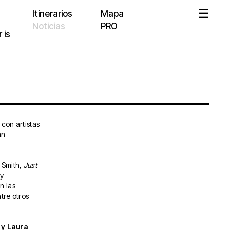
Itinerarios
Mapa
Noticias
PRO
 is
con artistas
án
 Smith,
Just
 y
n las
tre otros
 y Laura