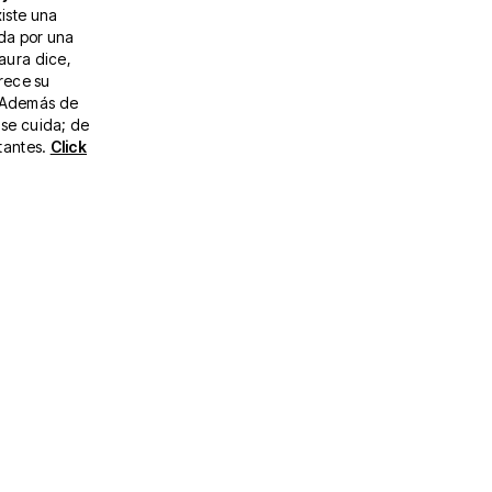
xiste una
ada por una
Laura dice,
rece su
. Además de
 se cuida; de
itantes.
Click