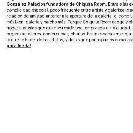
González Palacios fundadora de
Chiquita Room
. Entre ellas e
complicidad especial, poco frecuente entre artista y galerista, d
relación de amistad anterior a la apertura de la galería, o, como 
más bien, galería y mucho más. Porque Chiquita Room acoge y of
hogar a artistas que quieran residir una temporada en la ciudad
organizar talleres, conferencias, charlas. Es un espacio en el que
lo que se hace, de lxs artistas, y de lxs que participamos como vis
para leerla!