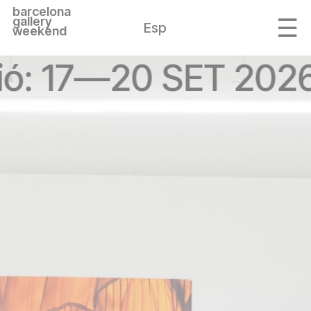
barcelona
gallery
Esp
weekend
ió: 17—20 SET 202