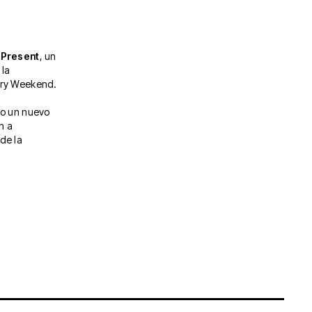
 Present
, un
 la
lery Weekend.
o un nuevo
n a
de la