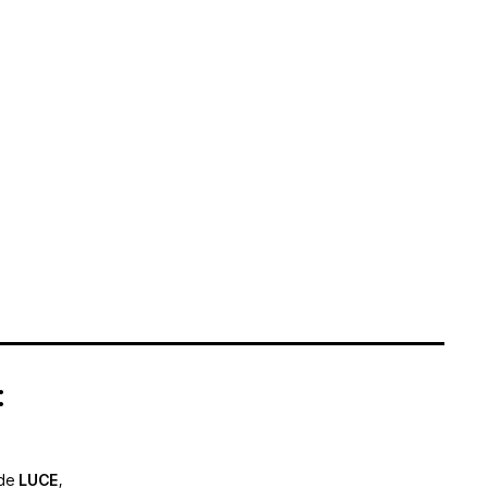
:
 de
LUCE
,