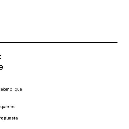
:
e
Weekend, que
 quieres
propuesta