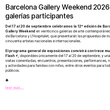
Barcelona Gallery Weekend 2026
galerías participantes
Del 17 al 20 de septiembre celebramos la 12ª edición de Bar
Gallery Weekend
en veinticinco galerías de arte contemporáne
de Barcelona y L’Hospitalet, que presentarán las propuestas de m
cincuenta artistas nacionales e internacionales.
El programa general de exposiciones convivirá con trece m
Flash ⚡︎,
disponibles únicamente del 17 al 20 de septiembre, y u
visitas comentadas, encuentros, presentaciones, performances, r
y actividades para familias con niñxs, entre otros eventos para tod
públicos.
✚
leer más...