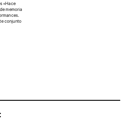
es «Hace
s de memoria
formances.
te conjunto
: