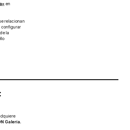
a»
en
se relacionan
 configurar
de la
llo
:
dquiere
DN Galería.