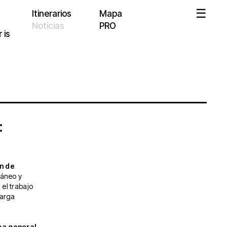
Itinerarios
Mapa
Noticias
PRO
 is
:
ón de
áneo y
el trabajo
larga
ma general