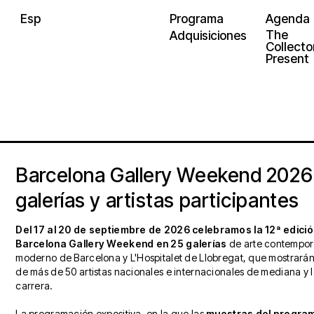
Esp
Programa
Agenda
The
Adquisiciones
Collector
Present
Barcelona Gallery Weekend 2026
galerías y artistas participantes
Del 17 al 20 de septiembre de 2026 celebramos la 12ª edici
Barcelona Gallery Weekend en 25 galerías
de arte contempor
moderno de Barcelona y L'Hospitalet de Llobregat, que mostrarán 
de más de 50 artistas nacionales e internacionales de mediana y 
carrera.
La programación expositiva, en la que las
muestras del progra