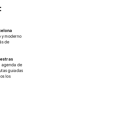
:
celona
o y moderno
ás de
uestras
na agenda de
utas guiadas
os los