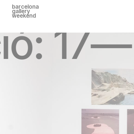
barcelona
gallery
weekend
ció: 17